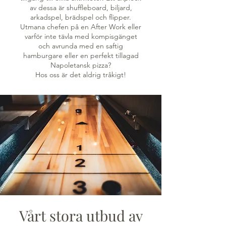
av dessa är shuffleboard, biljard,
arkadspel, brädspel och flipper.
Utmana chefen på en After Work eller
varför inte tävla med kompisgänget
och avrunda med en saftig
hamburgare eller en perfekt tillagad
Napoletansk pizza?
Hos oss är det aldrig tråkigt!
Vårt stora utbud av