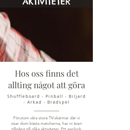
AKTIVITETER
Hos oss finns det
allting något att göra
Shuffleboard - Pinball - Biljard
- Arkad - Brädspel
Förutom våra stora TV-skärmar där vi
visar dom bästa matcherna, har ni även
tillgång till olika aktiviteter. Ett axplock