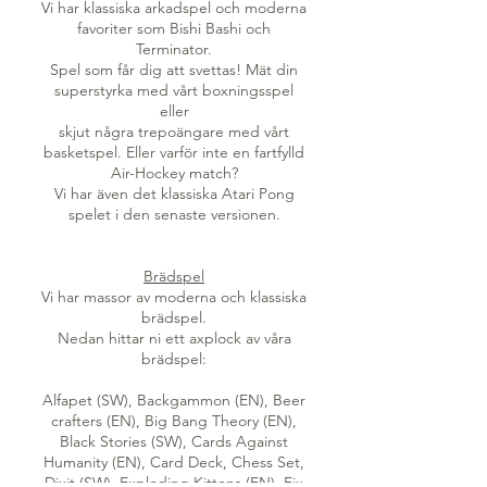
Vi har klassiska arkadspel och moderna
favoriter som Bishi Bashi och
Terminator.
Spel som får dig att svettas! Mät din
superstyrka med vårt boxningsspel
eller
skjut några trepoängare med vårt
basketspel. Eller varför inte en fartfylld
Air-Hockey match?
Vi har även det klassiska Atari Pong
spelet i den senaste versionen.
Brädspel
Vi har massor av moderna och klassiska
brädspel.
Nedan hittar ni ett axplock av våra
brädspel:
Alfapet (SW), Backgammon (EN), Beer
crafters (EN), Big Bang Theory (EN),
Black Stories (SW), Cards Against
Humanity (EN), Card Deck, Chess Set,
Dixit (SW), Exploding Kittens (EN), Fix