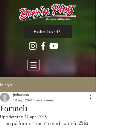
Boka bord!
Inlägg
jminasson
19 sep. 2024
1 min läsning
Formel1
Uppdaterat:
17 apr. 2025
Se på formel1 race’n med ljud på. 😊👍